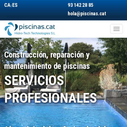
Pasar
CA
ES
93 142 28 85
|
al
hola@piscinas.cat
contenido
principal
Toggl
naviga
Main
navigation
Construcción, reparación y
mantenimiento de piscinas
SERVICIOS
PROFESIONALES