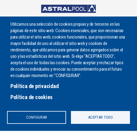
Utilizamos una selección de cookies propias y de terceros en las
páginas de este sitio web: Cookies esenciales, que son necesarias
para utilizar el sitio web; cookies funcionales, que proporcionan una
mayor facilidad de uso al utilizar el sitio web y cookies de
rendimiento, que utilizamos para generar datos agregados sobre el
uso y las estadísticas del sitio web. Si elige "ACEPTAR TODO",
acepta el uso de todas las cookies. Puede aceptar y rechazar tipos
de cookies individuales y revocar su consentimiento para el futuro
¿PODEMOS AYUDARLE?
en cualquier momento en "CONFIGURAR".
Envíenos un mensaje o llámenos por teléfono
Política de privacidad
CONTACTO
Política de cookies
CONFIGURAR
ACEPTAR TODO
Copyright 2020. Todos los derechos reservados. |
Aviso