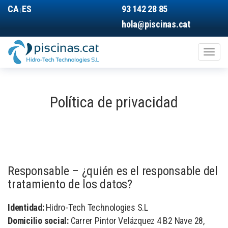
Pasar
CA
ES
93 142 28 85
|
al
hola@piscinas.cat
contenido
principal
Toggl
naviga
Main
navigation
Política de privacidad
Responsable – ¿quién es el responsable del
tratamiento de los datos?
Identidad:
Hidro-Tech Technologies S.L
Domicilio social:
Carrer Pintor Velázquez 4 B2 Nave 28,