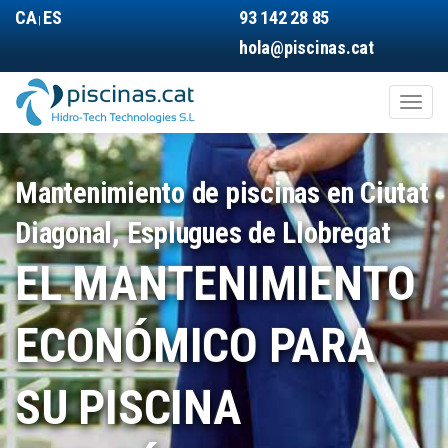
Pasar
CA
ES
93 142 28 85
|
al
hola@piscinas.cat
contenido
principal
Toggl
naviga
Main
navigation
Mantenimiento de piscinas en Ciutat
Diagonal, Esplugues de Llobregat
EL MANTENIMIENTO
ECONÓMICO PARA
SU PISCINA