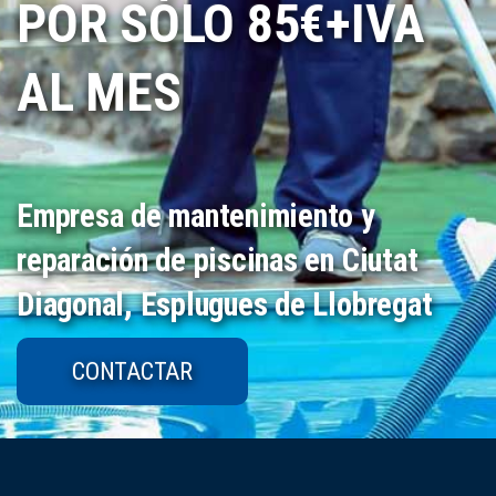
POR SÓLO 85€+IVA
AL MES
Empresa de mantenimiento y
reparación de piscinas en Ciutat
Diagonal, Esplugues de Llobregat
CONTACTAR