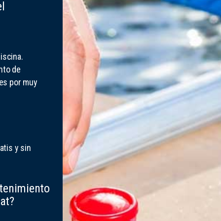
l
iscina.
nto de
des por muy
tis y sin
tenimiento
at?