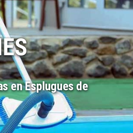
MES
as en Esplugues de