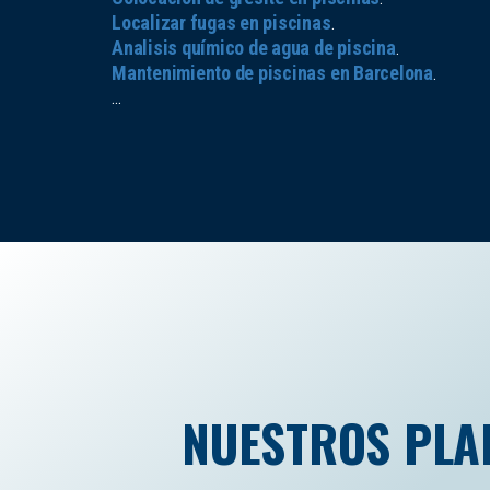
Localizar fugas en piscinas
.
Analisis químico de agua de piscina
.
Mantenimiento de piscinas en Barcelona
.
...
NUESTROS PLA