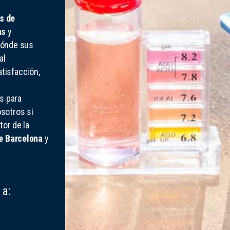
s de
as
y
dónde sus
al
tisfacción,
s para
sotros si
tor de la
e Barcelona
y
 a: