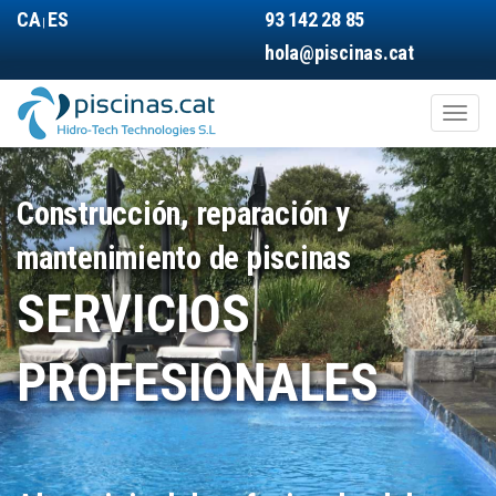
Pasar
CA
ES
93 142 28 85
|
al
hola@piscinas.cat
contenido
principal
Toggl
naviga
Main
navigation
Construcción, reparación y
mantenimiento de piscinas
SERVICIOS
PROFESIONALES