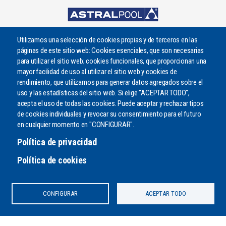
Utilizamos una selección de cookies propias y de terceros en las
páginas de este sitio web: Cookies esenciales, que son necesarias
para utilizar el sitio web; cookies funcionales, que proporcionan una
mayor facilidad de uso al utilizar el sitio web y cookies de
rendimiento, que utilizamos para generar datos agregados sobre el
uso y las estadísticas del sitio web. Si elige "ACEPTAR TODO",
acepta el uso de todas las cookies. Puede aceptar y rechazar tipos
de cookies individuales y revocar su consentimiento para el futuro
¿PODEMOS AYUDARLE?
en cualquier momento en "CONFIGURAR".
Envíenos un mensaje o llámenos por teléfono
Política de privacidad
CONTACTO
Política de cookies
CONFIGURAR
ACEPTAR TODO
Copyright 2020. Todos los derechos reservados. |
Aviso