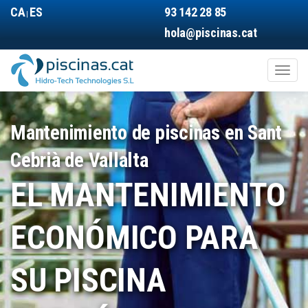
Pasar
CA
ES
93 142 28 85
|
al
hola@piscinas.cat
contenido
principal
Toggl
naviga
Main
navigation
Mantenimiento de piscinas en Sant
Cebrià de Vallalta
EL MANTENIMIENTO
ECONÓMICO PARA
SU PISCINA