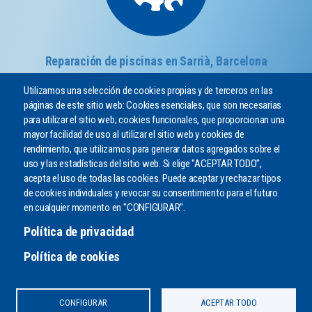
Reparación de piscinas en Sarrià, Barcelona
Utilizamos una selección de cookies propias y de terceros en las
páginas de este sitio web: Cookies esenciales, que son necesarias
para utilizar el sitio web; cookies funcionales, que proporcionan una
mayor facilidad de uso al utilizar el sitio web y cookies de
rendimiento, que utilizamos para generar datos agregados sobre el
uso y las estadísticas del sitio web. Si elige "ACEPTAR TODO",
acepta el uso de todas las cookies. Puede aceptar y rechazar tipos
de cookies individuales y revocar su consentimiento para el futuro
¿PODEMOS AYUDARLE?
en cualquier momento en "CONFIGURAR".
Envíenos un mensaje o llámenos por teléfono
Política de privacidad
CONTACTO
Política de cookies
CONFIGURAR
ACEPTAR TODO