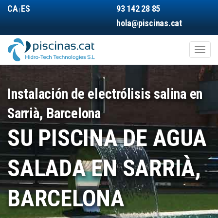
Pasar
CA
ES
93 142 28 85
|
al
hola@piscinas.cat
contenido
principal
Toggl
naviga
Main
navigation
Instalación de electrólisis salina en
Sarrià, Barcelona
SU PISCINA DE AGUA
SALADA EN SARRIÀ,
BARCELONA