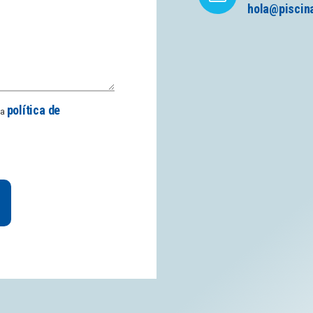
hola@piscin
política de
la