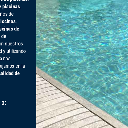
e piscinas
.
años de
piscinas
,
scinas de
 de
con nuestros
 y utilizando
na nos
bajamos en la
calidad de
 a: