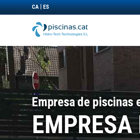
Pasar
|
CA
ES
al
contenido
principal
Empresa de piscinas e
EMPRESA 