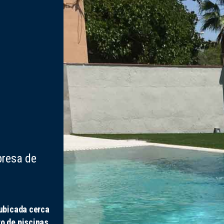
presa de
ubicada cerca
o de piscinas
,