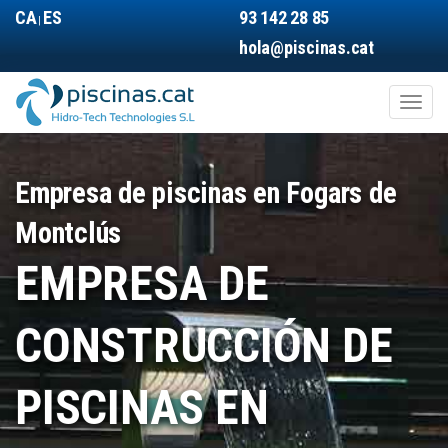
Pasar
CA
ES
93 142 28 85
|
al
hola@piscinas.cat
contenido
principal
Toggl
naviga
Main
navigation
Empresa de piscinas en Fogars de
Montclús
EMPRESA DE
CONSTRUCCIÓN DE
PISCINAS EN