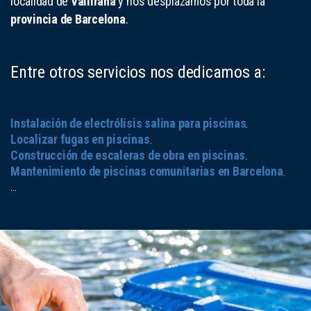
localidad de
Vallirana
y nos desplazamos por toda la
provincia de Barcelona
.
Entre otros servicios nos dedicamos a:
Instalación de electrólisis salina para piscinas
.
Localizar fugas en piscinas
.
Construcción de escaleras de obra en piscinas
.
Mantenimiento de piscinas comunitarias en Barcelona
.
...