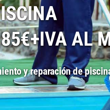
PISCINA
 85€+IVA AL 
ento y reparación de piscin