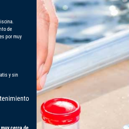
iscina.
nto de
des por muy
tis y sin
tenimiento
 muy cerca de