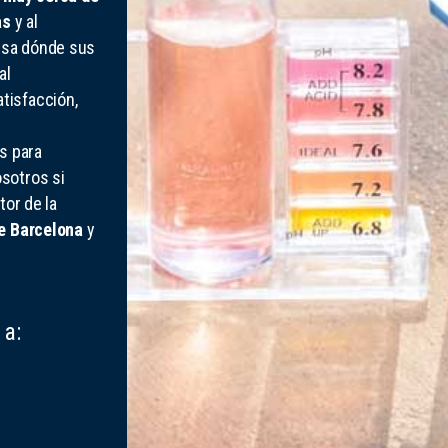
as
y al
esa dónde sus
al
tisfacción,
s para
sotros si
tor de la
e Barcelona
y
 a: